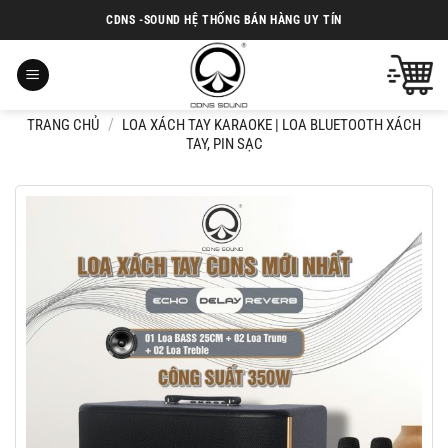
Chuyển
CDNS -SOUND HỆ THỐNG BÁN HÀNG UY TÍN
đến
nội
dung
/
TRANG CHỦ
LOA XÁCH TAY KARAOKE | LOA BLUETOOTH XÁCH
TAY, PIN SẠC