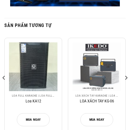
SẢN PHẨM TƯƠNG TỰ
LOA FULL KARAOKE | LOA FULL TOÀN DẢI CÔNG SUẤT LỚN , GIÁ TỐT
LOA XÁCH TAY KARAOKE | LOA BLUETOOTH XÁCH TAY, PIN SẠC
Loa KA12
LOA XÁCH TAY KG-06
MUA NGAY
MUA NGAY