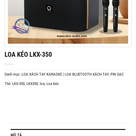
LOA KÉO LKX-350
Danh mục:
LOA XÁCH TAY KARAOKE | LOA BLUETOOTH XÁCH TAY, PIN SẠC
Thẻ:
LKX-350
,
LKX350
,
loa
,
Loa kéo
MÔ TẢ