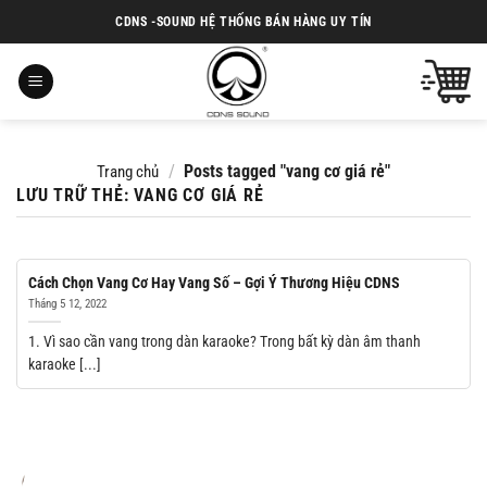
Chuyển
CDNS -SOUND HỆ THỐNG BÁN HÀNG UY TÍN
đến
nội
dung
/
Posts tagged "vang cơ giá rẻ"
Trang chủ
LƯU TRỮ THẺ:
VANG CƠ GIÁ RẺ
Cách Chọn Vang Cơ Hay Vang Số – Gợi Ý Thương Hiệu CDNS
Tháng 5 12, 2022
1. Vì sao cần vang trong dàn karaoke? Trong bất kỳ dàn âm thanh
karaoke [...]