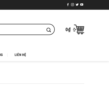
0
₫
NG
LIÊN HỆ