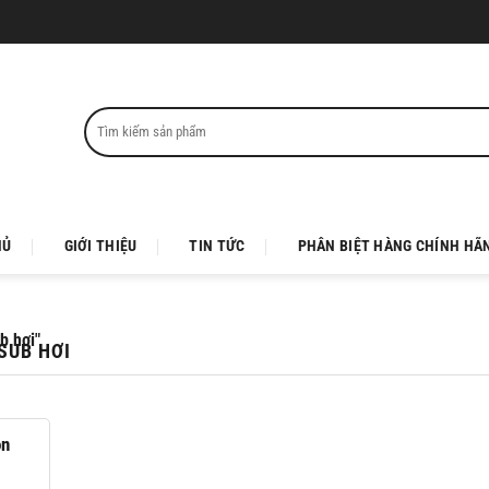
Tìm
kiếm:
HỦ
GIỚI THIỆU
TIN TỨC
PHÂN BIỆT HÀNG CHÍNH HÃ
b hơi"
SUB HƠI
ọn