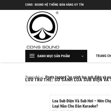
Chuyển
CDNS -SOUND HỆ THỐNG BÁN HÀNG UY TÍN
đến
nội
dung
TRANG C
DANH MỤC SẢN PHẨM
/
Posts tagged "so sánh loa sub điện và su
Trang chủ
LƯU TRỮ THẺ:
SO SÁNH LOA SUB ĐIỆN VÀ 
Loa Sub Điện Và Sub Hơi – Nên Ch
Loại Nào Cho Dàn Karaoke?