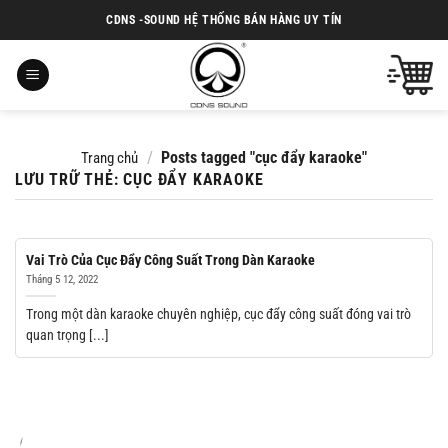
Chuyển
CDNS -SOUND HỆ THỐNG BÁN HÀNG UY TÍN
đến
nội
dung
/
Posts tagged "cục đẩy karaoke"
Trang chủ
LƯU TRỮ THẺ:
CỤC ĐẨY KARAOKE
Vai Trò Của Cục Đẩy Công Suất Trong Dàn Karaoke
Tháng 5 12, 2022
Trong một dàn karaoke chuyên nghiệp, cục đẩy công suất đóng vai trò
quan trọng [...]