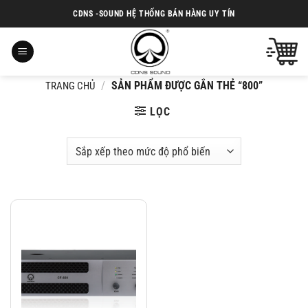
Chuyển
CDNS -SOUND HỆ THỐNG BÁN HÀNG UY TÍN
đến
nội
dung
/
SẢN PHẨM ĐƯỢC GẮN THẺ “800”
TRANG CHỦ
LỌC