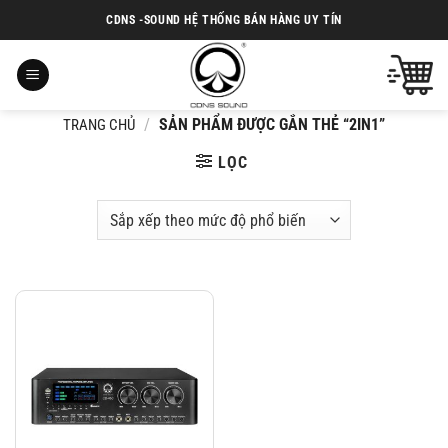
Chuyển
CDNS -SOUND HỆ THỐNG BÁN HÀNG UY TÍN
đến
nội
dung
/
SẢN PHẨM ĐƯỢC GẮN THẺ “2IN1”
TRANG CHỦ
LỌC