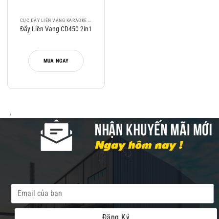
CỤC ĐẨY LIỀN VANG KARAOKE | POWER MIXER CAO CẤP, GIÁ TỐT
Đẩy Liền Vang CD450 2in1
MUA NGAY